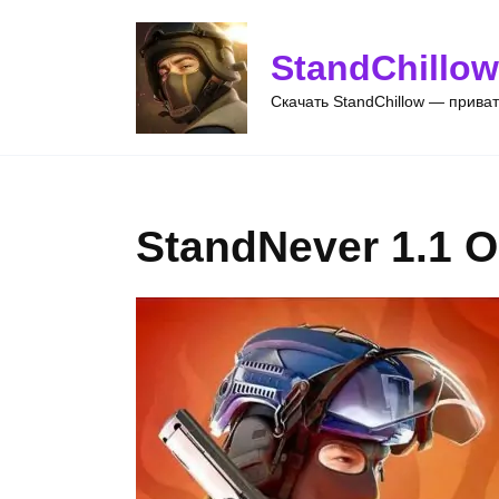
Перейти
к
StandChillow
содержанию
Скачать StandChillow — прива
StandNever 1.1 